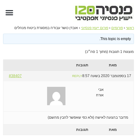
השירותים 
מרכז מ
אבחון 
ראשי
›
פורומים
›
פורום ייעוץ פנסיוני
›
אובדן כושר עבודה במסגרת ביטוח מנהלים
This topic is empty.
מוצגות 1 תגובות (מתוך 1 סה״כ)
מאת
תגובות
17 בספטמבר 2020 בשעה 8:57
#38407
REPLY
אבי
אורח
מדובר בהצעה לאישה (ולא כפי שאפשר להבין מהשם)
מאת
תגובות