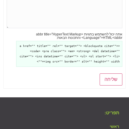
אתה יכול להשתמש בתגיות <abbr title="HyperText Markup
Language">HTML</abbr> והתכונות הבאות:
<a href="" title="" rel="" target=""> <blockquote cite="">
<code> <pre class=""> <em> <strong> <del datetime=""
cite=""> <ins datetime="" cite=""> <ul> <ol start=""> <li>
<img src="" border="" alt="" height="" width="">
שליחה
תפריט:
ראשי