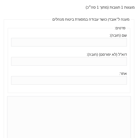
מוצגות 1 תגובות (מתוך 1 סה״כ)
מענה ל־אובדן כושר עבודה במסגרת ביטוח מנהלים
פרטים:
שם (חובה):
דוא"ל (לא יפורסם) (חובה):
אתר: